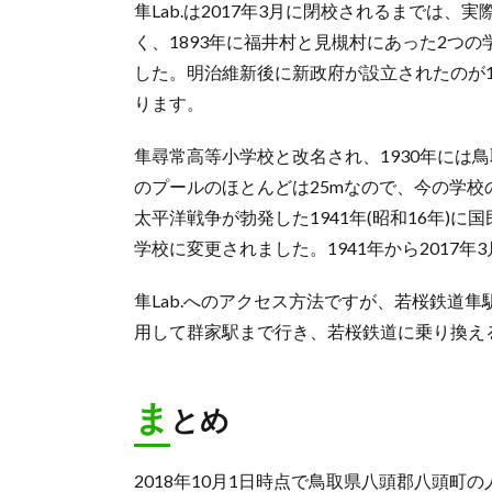
隼Lab.は2017年3月に閉校されるまでは
く、1893年に福井村と見槻村にあった2つ
した。明治維新後に新政府が設立されたのが1
ります。
隼尋常高等小学校と改名され、1930年には
のプールのほとんどは25mなので、今の学
太平洋戦争が勃発した1941年(昭和16年)に
学校に変更されました。1941年から2017
隼Lab.へのアクセス方法ですが、若桜鉄道
用して群家駅まで行き、若桜鉄道に乗り換え
ま
とめ
2018年10月1日時点で鳥取県八頭郡八頭町の