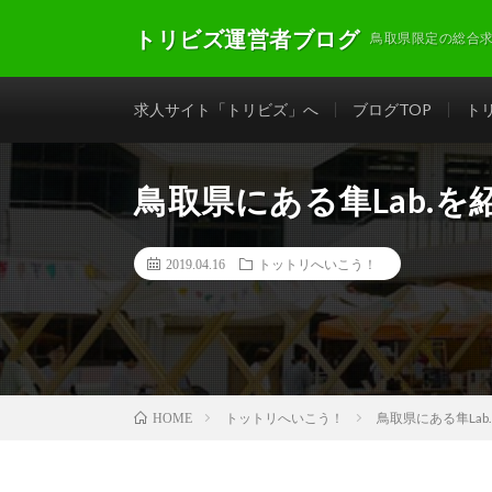
トリビズ運営者ブログ
鳥取県限定の総合
求人サイト「トリビズ」へ
ブログTOP
ト
鳥取県にある隼Lab.を
2019.04.16
トットリへいこう！
トットリへいこう！
鳥取県にある隼Lab
HOME