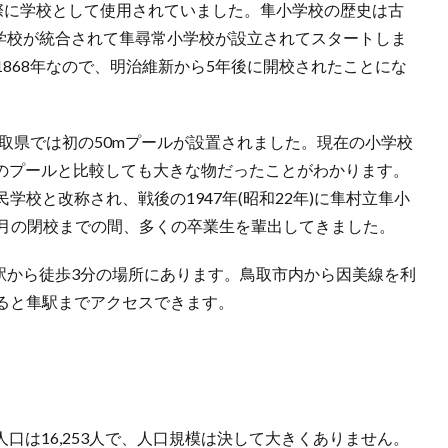
、実際に学校として使用されていました。隼小学校の歴史は古
の学校が統合されて隼尋常小学校が設立されてスタートしま
868年なので、明治維新から5年後に開校されたことにな
鳥取県では初の50mプールが設置されました。現在の小学校
校のプールと比較しても大きな物だったことがわかります。
国民学校と改称され、戦後の1947年(昭和22年)に隼村立隼小
年3月の閉校までの間、多くの卒業生を輩出してきました。
隼駅から徒歩3分の場所にあります。鳥取市内から因美線を利
ると隼駅までアクセスできます。
人口は16,253人で、人口規模は決して大きくありません。